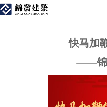
快马加鞭促改革 
快马加
——锦