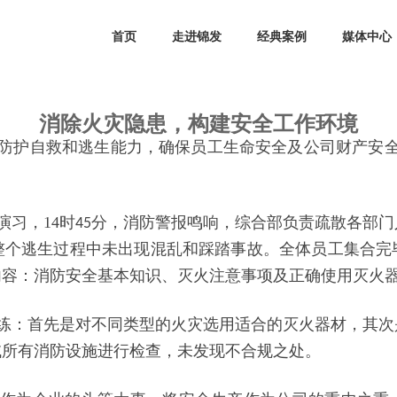
首页
走进锦发
经典案例
媒体中心
消除火灾隐患，构建安全工作环境
消除火灾隐患，构建安全
工作
环境
发布时间：2018-05-21 来源： 点击次数：
次
护自救和逃生能力，确保员工生命安全及公司财产安全，2
习，14时
分，消防警报鸣响，综合部负责疏散各部门
45
整个逃生过程中未出现混乱和踩踏事故。全体员工集合完
内容：消防安全基本知识、灭火注意事项及正确使用灭火
练：首先是对不同类型的火灾选用适合的灭火器材，其次
域所有消防设施进行检查，未发现不合规之处。