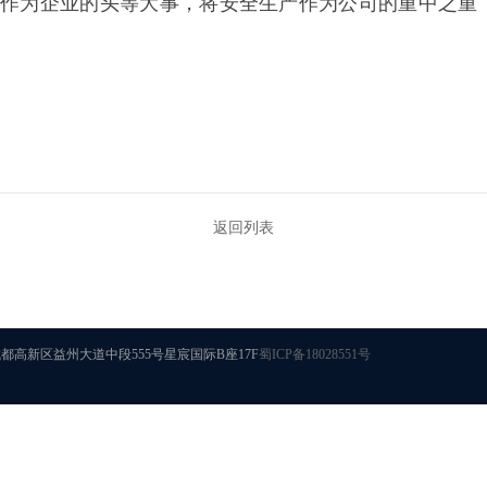
作为企业的头等大事，将安全生产作为公司的重中之重
返回列表
Reserved 地址：成都高新区益州大道中段555号星宸国际B座17F
蜀ICP备18028551号